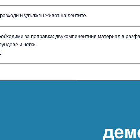
разходи и удължен живот на лентите.
еобходими за поправка: двукомпенентния материал в разфа
рундове и четки.
.
дем