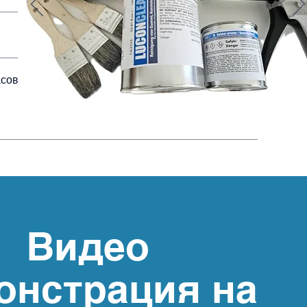
совки от
Видео
онстрация на