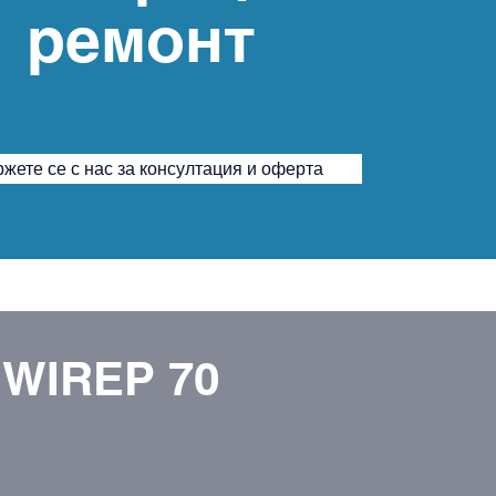
ремонт
жете се с нас за консултация и оферта
WIREP 70