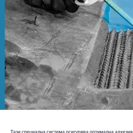
Тази специална система осигурява оптимална адхезия