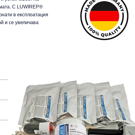
гумата. С LUWIREP®
рнати в експлоатация
ой и се увеличава