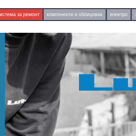
истема за ремонт
компоненти и облицовки
електро