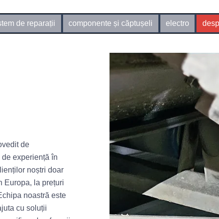
stem de reparații
componente și căptușeli
electro
desp
ovedit de
 de experiență în
ienților noștri doar
n Europa, la prețuri
Echipa noastră este
juta cu soluții