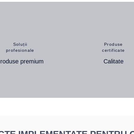
Soluții
Produse
profesionale
certificate
roduse premium
Calitate