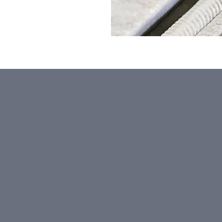
m.
 a great place to introduce your team and talk about what makes
 and work philosophy. Don't be afraid to illustrate personality
onnect with your team.