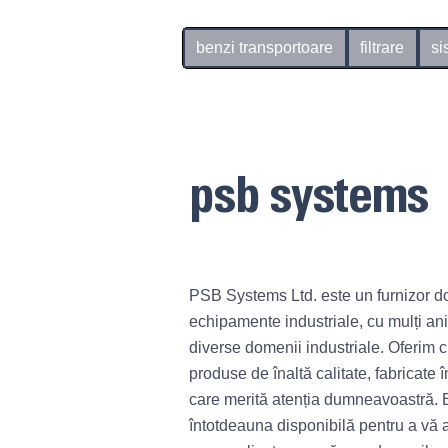
psb systems
benzi transportoare
filtrare
si
psb systems
PSB Systems Ltd. este un furnizor d
echipamente industriale, cu mulți ani
diverse domenii industriale. Oferim cl
produse de înaltă calitate, fabricate î
care merită atenția dumneavoastră. 
întotdeauna disponibilă pentru a vă a