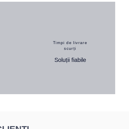
Timpi de livrare
scurți
Soluții fiabile