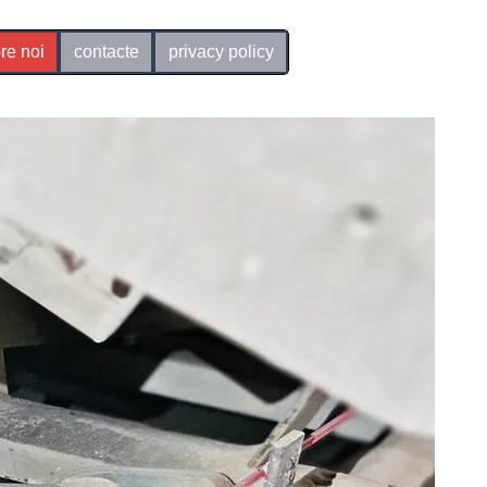
re noi
contacte
privacy policy