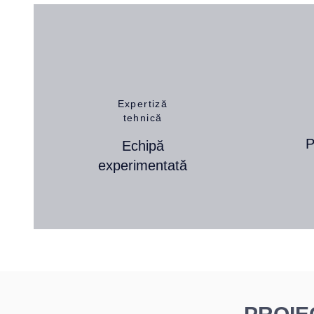
Expertiză
tehnică
P
Echipă
experimentată