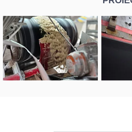
PROIE
psb systems