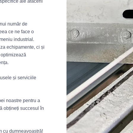
pecifice ale afacerii
unui număr de
eea ce ne face o
meniu industrial.
iza echipamente, ci și
e optimizează
ența.
usele și serviciile
ei noastre pentru a
 obțineți succesul în
m cu dumneavoastră!