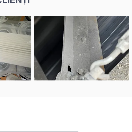
LIENȚI
www.psbsystems.eu