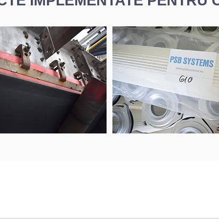
CTE IMPLEMENTATE PENTRU C
+ 359 89 542 93 45
office@psbsystems.eu