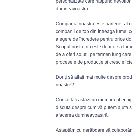
personalizate care răspund nevoilor s
dumneavoastră.
Compania noastră este partener al 
companii de top din întreaga lume, c
alegere de încredere pentru orice do
Scopul nostru nu este doar de a furn
de a oferi soluții pe termen lung car
procesele de producție și cresc efici
Doriți să aflați mai multe despre prod
noastre?
Contactați astăzi un membru al echip
discuta despre cum vă putem ajuta să
afacerea dumneavoastră.
Așteptăm cu nerăbdare să colaboră